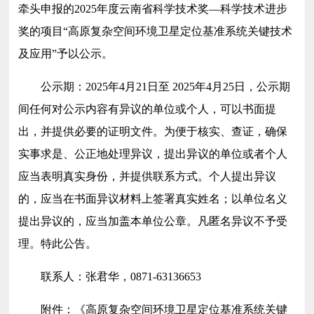
牵头申报的
2025
年度云南省科学技术奖—科学技术进步
奖的项目
“
高原复杂空间环境卫星定位基准系统关键技术
及应用
”
予以公示。
公示期：
2025
年
4
月
21
日至
2025
年
4
月
25
日，公示期
间任何对公示内容有异议的单位或个人，可以书面提
出，并提供必要的证明文件。为便于核实、查证，确保
实事求是、公正地处理异议，提出异议的单位或者个人
应当表明真实身份，并提供联系方式。个人提出异议
的，应当在书面异议材料上签署真实姓名；以单位名义
提出异议的，应当加盖本单位公章。凡匿名异议不予受
理。特此公告。
联系人：张君华，
0871-63136653
附件：
《高原复杂空间环境卫星定位基准系统关键